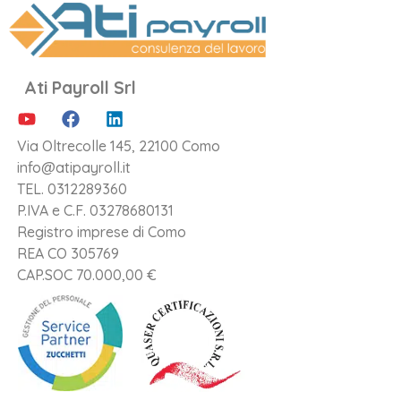
Ati Payroll Srl
Via Oltrecolle 145, 22100 Como
info@atipayroll.it
TEL. 0312289360
P.IVA e C.F.
03278680131
Registro imprese di Como
REA CO 305769
CAP.SOC 70.000,00 €